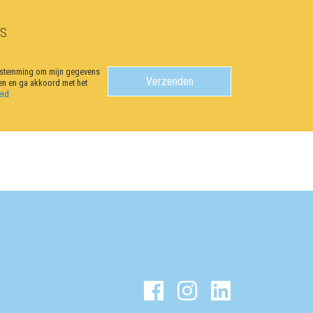
S.
estemming om mijn gegevens
en en ga akkoord met het
eid