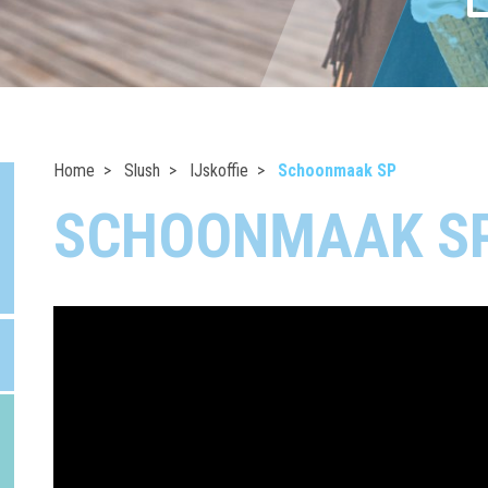
Home
Slush
IJskoffie
Schoonmaak SP
SCHOONMAAK S