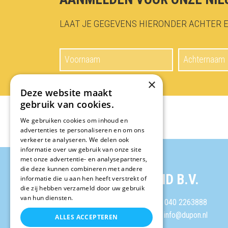
LAAT JE GEGEVENS HIERONDER ACHTER E
×
Deze website maakt
gebruik van cookies.
We gebruiken cookies om inhoud en
advertenties te personaliseren en om ons
verkeer te analyseren. We delen ook
informatie over uw gebruik van onze site
met onze advertentie- en analysepartners,
die deze kunnen combineren met andere
DUPON NEDERLAND B.V.
informatie die u aan hen heeft verstrekt of
die zij hebben verzameld door uw gebruik
van hun diensten.
Industrieweg 81
T: 040 2263888
5591 JL Heeze
E: info@dupon.nl
ALLES ACCEPTEREN