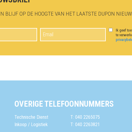
N BLIJF OP DE HOOGTE VAN HET LAATSTE DUPON NIEUW
Ik geef to
te verwerk
privacybel
OVERIGE TELEFOONNUMMERS
Technische Dienst
T: 040 2265075
Inkoop / Logistiek
T: 040 2263821