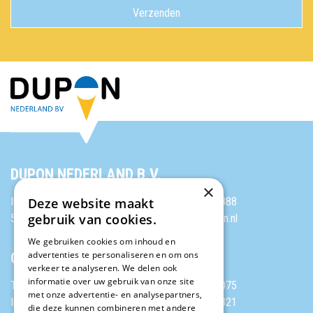
DUPON NEDERLAND B.V.
×
Industrieweg 81
T: 040 2263888
Deze website maakt
gebruik van cookies.
5591 JL Heeze
E: info@dupon.nl
We gebruiken cookies om inhoud en
OVERIGE TELEFOONNUMMERS
advertenties te personaliseren en om ons
verkeer te analyseren. We delen ook
informatie over uw gebruik van onze site
Technische Dienst
T: 040 2265075
met onze advertentie- en analysepartners,
Inkoop / Logistiek
T: 040 2263821
die deze kunnen combineren met andere